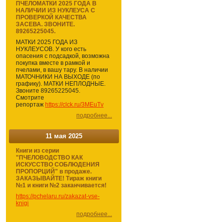
ПЧЕЛОМАТКИ 2025 ГОДА В
НАЛИЧИИ ИЗ НУКЛЕУСА С
ПРОВЕРКОЙ КАЧЕСТВА
ЗАСЕВА. ЗВОНИТЕ.
89265225045.
МАТКИ 2025 ГОДА ИЗ
НУКЛЕУСОВ. У кого есть
опасения с подсадкой, возможна
покупка вместе в рамкой и
пчелами, в вашу тару. В наличии
МАТОЧНИКИ НА ВЫХОДЕ (по
графику). МАТКИ НЕПЛОДНЫЕ.
Звоните 89265225045.
Смотрите
репортаж
https://clck.ru/3MEuTv
подробнее...
11 мая 2025
Книги из серии
"ПЧЕЛОВОДСТВО КАК
ИСКУССТВО СОБЛЮДЕНИЯ
ПРОПОРЦИЙ" в продаже.
ЗАКАЗЫВАЙТЕ! Тираж книги
№1 и книги №2 заканчивается!
https://pchelaru.ru/zakazat-vse-
knigi
подробнее...