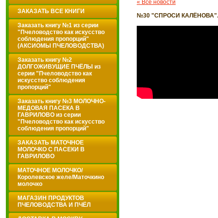
« Все новости
ЗАКАЗАТЬ ВСЕ КНИГИ
№30 "СПРОСИ КАЛЁНОВА". 
Заказать книгу №1 из серии
"Пчеловодство как искусство
соблюдения пропорций"
(АКСИОМЫ ПЧЕЛОВОДСТВА)
Заказать книгу №2
ДОЛГОЖИВУЩИЕ ПЧЁЛЫ из
серии "Пчеловодство как
искусство соблюдения
пропорций"
Заказать книгу №3 МОЛОЧНО-
МЕДОВАЯ ПАСЕКА В
ГАВРИЛОВО из серии
"Пчеловодство как искусство
соблюдения пропорций"
ЗАКАЗАТЬ МАТОЧНОЕ
МОЛОЧКО С ПАСЕКИ В
ГАВРИЛОВО
МАТОЧНОЕ МОЛОЧКО/
Королевское желе/Маточкино
молочко
МАГАЗИН ПРОДУКТОВ
ПЧЕЛОВОДСТВА И ПЧЁЛ