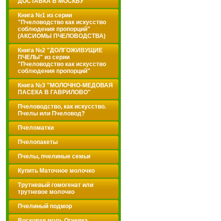
ДОСТАВКА В МОСКВУ
Книга №1 из серии
"Пчеловодство как искусство
соблюдения пропорций"
(АКСИОМЫ ПЧЕЛОВОДСТВА)
Книга №2 "ДОЛГОЖИВУЩИЕ
ПЧЕЛЫ" из серии
"Пчеловодство как искусство
соблюдения пропорций"
Книга №3 "МОЛОЧНО-МЕДОВАЯ
ПАСЕКА В ГАВРИЛОВО"
Пчеловодство, как искусство.
Пчелы или Пчеловод?
Пчеломатки
Пчелопакеты
Пчелы, пчелиные семьи
Купить Маточное молочко
Трутневый гомогенат или
трутневое молочко
Пчелиный подмор
Восковая моль.Огневка.