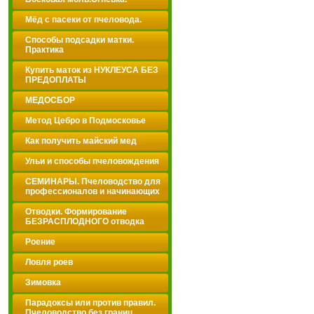
Мёд с пасеки от пчеловода.
Способы подсадки матки.
Практика
Купить маток из НУКЛЕУСА БЕЗ
ПРЕДОПЛАТЫ
МЕДОСБОР
Метод Цебро в Подмосковье
Как получить майский мед
Ульи и способы пчеловождения
СЕМИНАРЫ. Пчеловодство для
профессионалов и начинающих
Отводки. Формирование
БЕЗРАСПЛОДНОГО отводка
Роение
Ловля роев
Зимовка
Парадоксы или против правил.
Пчеловодство без границ