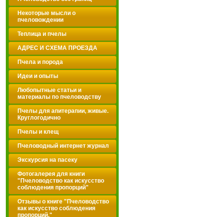
Некоторые мысли о
пчеловождении
Теплица и пчелы
АДРЕС И СХЕМА ПРОЕЗДА
Пчела и порода
Идеи и опыты
Любопытные статьи и
материалы по пчеловодству
Пчелы для апитерапии, живые.
Круглогодично
Пчелы и клещ
Пчеловодный интернет журнал
Экскурсия на пасеку
Фотогалерея для книги
"Пчеловодство как искусство
соблюдения пропорций"
Отзывы о книге "Пчеловодство
как искусство соблюдения
пропорций."