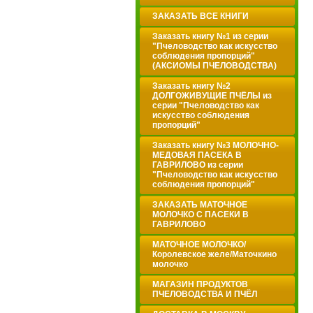
ЗАКАЗАТЬ ВСЕ КНИГИ
Заказать книгу №1 из серии
"Пчеловодство как искусство
соблюдения пропорций"
(АКСИОМЫ ПЧЕЛОВОДСТВА)
Заказать книгу №2
ДОЛГОЖИВУЩИЕ ПЧЁЛЫ из
серии "Пчеловодство как
искусство соблюдения
пропорций"
Заказать книгу №3 МОЛОЧНО-
МЕДОВАЯ ПАСЕКА В
ГАВРИЛОВО из серии
"Пчеловодство как искусство
соблюдения пропорций"
ЗАКАЗАТЬ МАТОЧНОЕ
МОЛОЧКО С ПАСЕКИ В
ГАВРИЛОВО
МАТОЧНОЕ МОЛОЧКО/
Королевское желе/Маточкино
молочко
МАГАЗИН ПРОДУКТОВ
ПЧЕЛОВОДСТВА И ПЧЁЛ