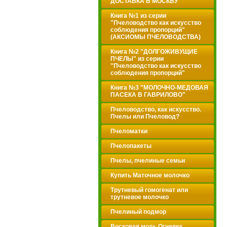
ДОСТАВКА В МОСКВУ
Книга №1 из серии
"Пчеловодство как искусство
соблюдения пропорций"
(АКСИОМЫ ПЧЕЛОВОДСТВА)
Книга №2 "ДОЛГОЖИВУЩИЕ
ПЧЕЛЫ" из серии
"Пчеловодство как искусство
соблюдения пропорций"
Книга №3 "МОЛОЧНО-МЕДОВАЯ
ПАСЕКА В ГАВРИЛОВО"
Пчеловодство, как искусство.
Пчелы или Пчеловод?
Пчеломатки
Пчелопакеты
Пчелы, пчелиные семьи
Купить Маточное молочко
Трутневый гомогенат или
трутневое молочко
Пчелиный подмор
Восковая моль.Огневка.