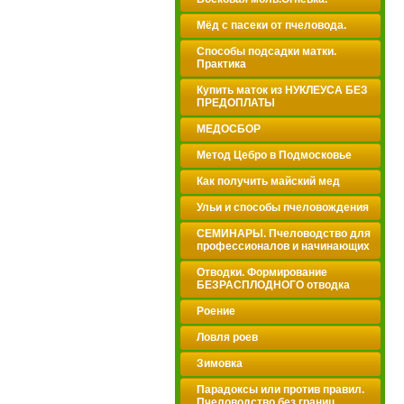
Мёд с пасеки от пчеловода.
Способы подсадки матки.
Практика
Купить маток из НУКЛЕУСА БЕЗ
ПРЕДОПЛАТЫ
МЕДОСБОР
Метод Цебро в Подмосковье
Как получить майский мед
Ульи и способы пчеловождения
СЕМИНАРЫ. Пчеловодство для
профессионалов и начинающих
Отводки. Формирование
БЕЗРАСПЛОДНОГО отводка
Роение
Ловля роев
Зимовка
Парадоксы или против правил.
Пчеловодство без границ