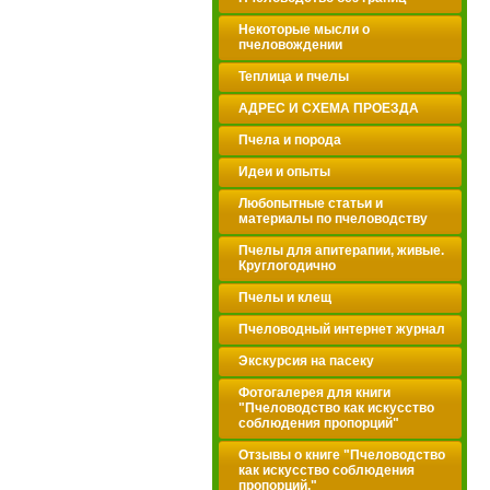
Некоторые мысли о
пчеловождении
Теплица и пчелы
АДРЕС И СХЕМА ПРОЕЗДА
Пчела и порода
Идеи и опыты
Любопытные статьи и
материалы по пчеловодству
Пчелы для апитерапии, живые.
Круглогодично
Пчелы и клещ
Пчеловодный интернет журнал
Экскурсия на пасеку
Фотогалерея для книги
"Пчеловодство как искусство
соблюдения пропорций"
Отзывы о книге "Пчеловодство
как искусство соблюдения
пропорций."