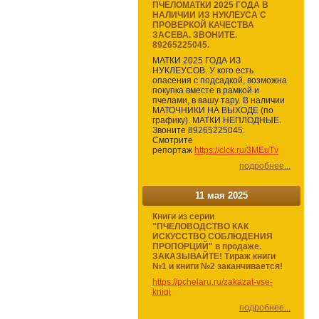
ПЧЕЛОМАТКИ 2025 ГОДА В
НАЛИЧИИ ИЗ НУКЛЕУСА С
ПРОВЕРКОЙ КАЧЕСТВА
ЗАСЕВА. ЗВОНИТЕ.
89265225045.
МАТКИ 2025 ГОДА ИЗ
НУКЛЕУСОВ. У кого есть
опасения с подсадкой, возможна
покупка вместе в рамкой и
пчелами, в вашу тару. В наличии
МАТОЧНИКИ НА ВЫХОДЕ (по
графику). МАТКИ НЕПЛОДНЫЕ.
Звоните 89265225045.
Смотрите
репортаж
https://clck.ru/3MEuTv
подробнее...
11 мая 2025
Книги из серии
"ПЧЕЛОВОДСТВО КАК
ИСКУССТВО СОБЛЮДЕНИЯ
ПРОПОРЦИЙ" в продаже.
ЗАКАЗЫВАЙТЕ! Тираж книги
№1 и книги №2 заканчивается!
https://pchelaru.ru/zakazat-vse-
knigi
подробнее...