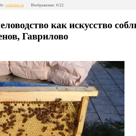
йт:
pchelaru.ru
Изображение: 6/22
еловодство как искусство соб
енов, Гаврилово