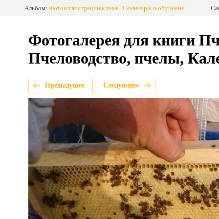
Альбом:
Фотоиллюстрации к теме "Семинары и обучение"
Са
Фотогалерея для книги Пч
Пчеловодство, пчелы, Кал
Предыдущее
Следующее