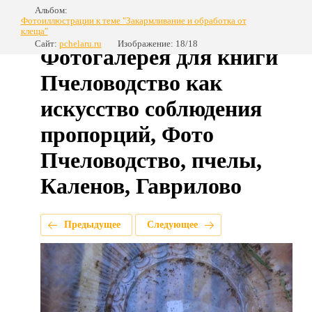
Альбом:
Фотоиллюстрации к теме "Закармливание и обработка от
клеща"
Сайт:
pchelaru.ru
Изображение: 18/18
Фотогалерея для книги
Пчеловодство как
искусство соблюдения
пропорций, Фото
Пчеловодство, пчелы,
Каленов, Гаврилово
Предыдущее
Следующее